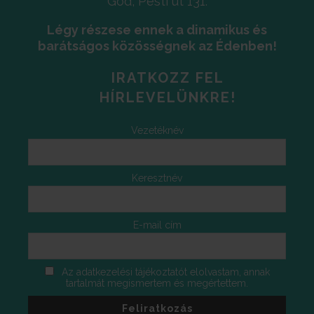
Göd, Pesti út 131.
Légy részese ennek a dinamikus és
barátságos közösségnek az Édenben!
IRATKOZZ FEL
HÍRLEVELÜNKRE!
Vezetéknév
Keresztnév
E-mail cím
Az adatkezelési tájékoztatót elolvastam, annak
tartalmát megismertem és megértettem.