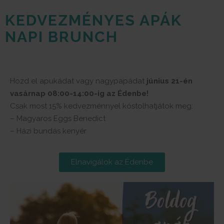
KEDVEZMÉNYES APÁK
NAPI BRUNCH
Hozd el apukádat vagy nagypapádat
június 21-én
vasárnap 08:00-14:00-ig az Édenbe!
Csak most 15% kedvezménnyel kóstolhatjátok meg:
– Magyaros Eggs Benedict
– Házi bundás kenyér
Elnavigálok az Édenbe