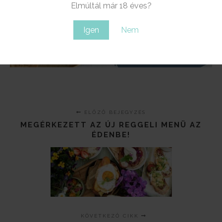
Elmúltál már 18 éves?
Igen
Nem
ELŐZŐ BEJEGYZÉS
MEGÉRKEZETT AZ ÚJ REGGELI MENÜ AZ
ÉDENBE!
KÖVETKEZŐ CIKK