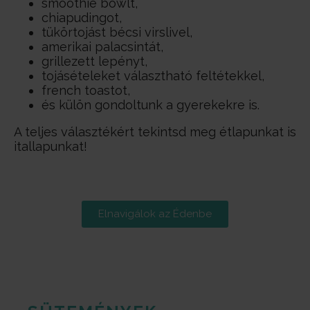
smoothie bowlt,
chiapudingot,
tükörtojást bécsi virslivel,
amerikai palacsintát,
grillezett lepényt,
tojásételeket választható feltétekkel,
french toastot,
és külön gondoltunk a gyerekekre is.
A teljes választékért tekintsd meg étlapunkat is
itallapunkat!
Elnavigálok az Édenbe