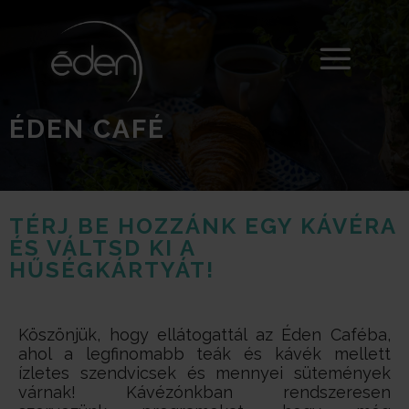
ÉDEN CAFÉ
TÉRJ BE HOZZÁNK EGY KÁVÉRA
ÉS VÁLTSD KI A
HŰSÉGKÁRTYÁT!
Köszönjük, hogy ellátogattál az Éden Caféba,
ahol a legfinomabb teák és kávék mellett
ízletes szendvicsek és mennyei sütemények
várnak! Kávézónkban rendszeresen