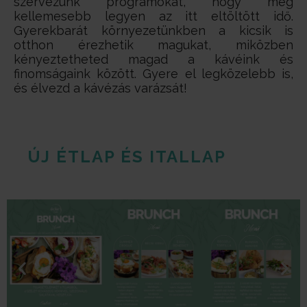
szervezünk programokat, hogy még
kellemesebb legyen az itt eltöltött idő.
Gyerekbarát környezetünkben a kicsik is
otthon érezhetik magukat, miközben
kényeztetheted magad a kávéink és
finomságaink között. Gyere el legközelebb is,
és élvezd a kávézás varázsát!
ÚJ ÉTLAP ÉS ITALLAP