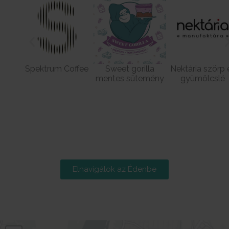
Spektrum Coffee
Sweet gorilla
Nektária szörp 
mentes sütemény
gyümölcslé
Elnavigálok az Édenbe