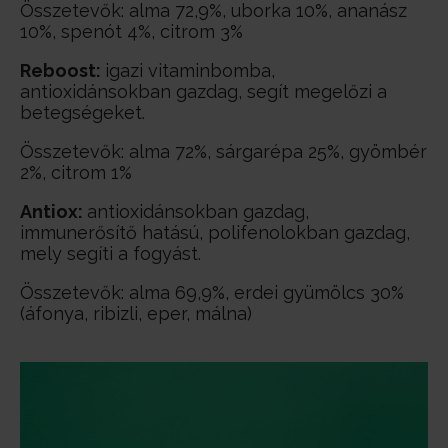
Összetevők: alma 72,9%, uborka 10%, ananász
10%, spenót 4%, citrom 3%
Reboost:
igazi vitaminbomba,
antioxidánsokban gazdag, segít megelőzi a
betegségeket.
Összetevők: alma 72%, sárgarépa 25%, gyömbér
2%, citrom 1%
Antiox:
antioxidánsokban gazdag,
immunerősítő hatású, polifenolokban gazdag,
mely segíti a fogyást.
Összetevők: alma 69,9%, erdei gyümölcs 30%
(áfonya, ribizli, eper, málna)