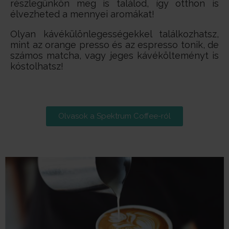
részlegünkön meg is találod, így otthon is
élvezheted a mennyei aromákat!
Olyan kávékülönlegességekkel találkozhatsz,
mint az orange presso és az espresso tonik, de
számos matcha, vagy jeges kávékölteményt is
kóstolhatsz!
Olvasok a Spektrum Coffee-ról