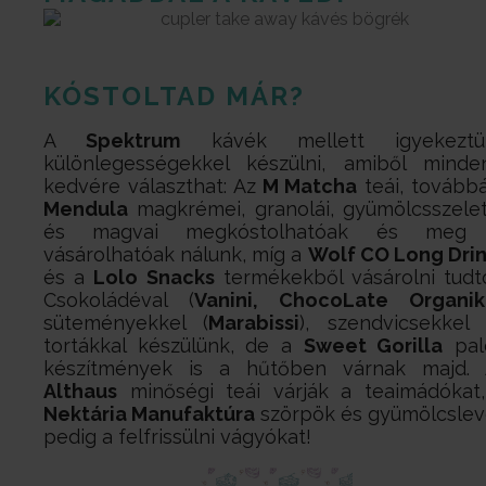
KÓSTOLTAD MÁR?
A
Spektrum
kávék mellett igyekeztü
különlegességekkel készülni, amiből minde
kedvére választhat: Az
M Matcha
teái, tovább
Mendula
magkrémei, granolái, gyümölcsszelet
és magvai megkóstolhatóak és meg 
vásárolhatóak nálunk, míg a
Wolf CO Long Dri
és a
Lolo Snacks
termékekből vásárolni tudt
Csokoládéval (
Vanini, ChocoLate Organi
süteményekkel (
Marabissi
), szendvicsekkel
tortákkal készülünk, de a
Sweet Gorilla
pal
készítmények is a hűtőben várnak majd. 
Althaus
minőségi teái várják a teaimádókat
Nektária Manufaktúra
szörpök és gyümölcsle
pedig a felfrissülni vágyókat!