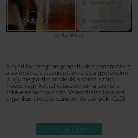
spritz kínálat
A nyári forróságban gondoltunk a hedonistákra,
a sofőrökre, a józanéletűekre és a gyerekekre
is, így megtalálja mindenki a spritz, szörp,
fröccs vagy koktél választékban a számára
tökéletes kompozíciót! Választhatsz továbbá
organikus eredetű szirupok és szörpök közül!
Elnavigálok az Édenbe