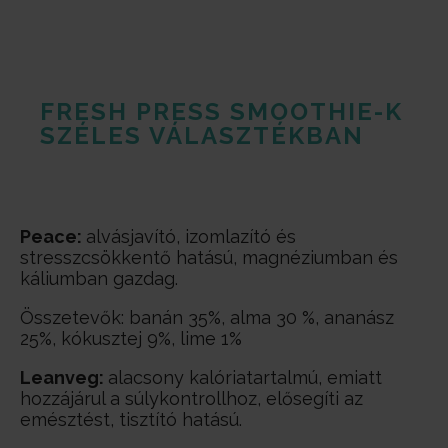
FRESH PRESS SMOOTHIE-K
SZÉLES VÁLASZTÉKBAN
Peace:
alvásjavító, izomlazító és
stresszcsökkentő hatású, magnéziumban és
káliumban gazdag.
Összetevők: banán 35%, alma 30 %, ananász
25%, kókusztej 9%, lime 1%
Leanveg:
alacsony kalóriatartalmú, emiatt
hozzájárul a súlykontrollhoz, elősegíti az
emésztést, tisztító hatású.