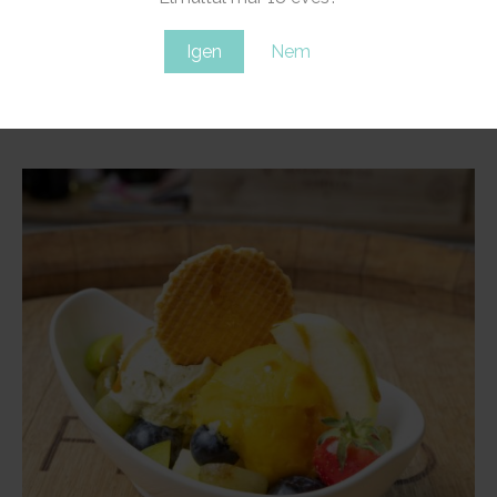
Igen
Nem
Elnavigálok az Édenbe