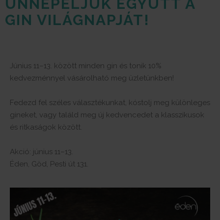
ÜNNEPELJÜK EGYÜTT A
GIN VILÁGNAPJÁT!
Június 11–13. között minden gin és tonik 10%
kedvezménnyel vásárolható meg üzletünkben!
Fedezd fel széles választékunkat, kóstolj meg különleges
gineket, vagy találd meg új kedvencedet a klasszikusok
és ritkaságok között.
Akció: június 11–13.
Éden, Göd, Pesti út 131.