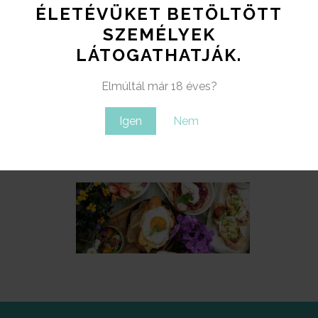
ÉLETÉVÜKET BETÖLTÖTT
JÚNIUS 12: BALATON-FELVIDÉKI BARANGOLÁS
SZEMÉLYEK
LÁTOGATHATJÁK.
Elmúltál már 18 éves?
Igen
Nem
KÖVETKEZŐ CIKK
MEGÉRKEZETT AZ ÚJ REGGELI MENÜ AZ
ÉDENBE!